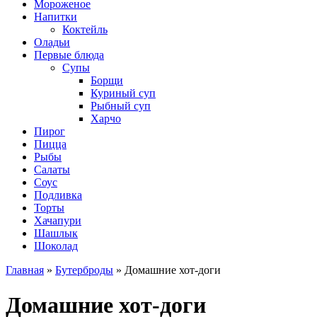
Мороженое
Напитки
Коктейль
Оладьи
Первые блюда
Супы
Борщи
Куриный суп
Рыбный суп
Харчо
Пирог
Пицца
Рыбы
Салаты
Соус
Подливка
Торты
Хачапури
Шашлык
Шоколад
Главная
»
Бутерброды
»
Домашние хот-доги
Домашние хот-доги