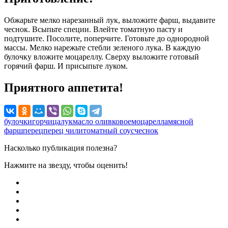
Обжарьте мелко нарезанный лук, выложите фарш, выдавите
чеснок. Всыпьте специи. Влейте томатную пасту и
подтушите. Посолите, поперчите. Готовьте до однородной
массы. Мелко нарежьте стебли зеленого лука. В каждую
булочку вложите моцареллу. Сверху выложите готовый
горячий фарш. И присыпьте луком.
Приятного аппетита!
булочки
горчица
лук
масло оливковое
моцарелла
мясной
фарш
перец
перец чили
томатный соус
чеснок
Насколько публикация полезна?
Нажмите на звезду, чтобы оценить!