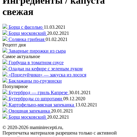
Ингредиенты / капуста
свежая
Борщ с фасолью
11.03.2021
Борщ московский
20.02.2021
Солянка грибная
01.02.2021
Рецепт дня
Заварные пирожки из сыра
Самое актуальное
Горбуша в томатном соусе
Оладьи на кефире с зеленым луком
«Поцелуйчики» — закуска из лосося
Баклажаны по-грузински
Популярное
Бутерброд — гриль Капрезе
30.01.2021
Бутерброды со шпротами
09.12.2020
Картофельно-мясная запеканка
13.02.2021
Овощная запеканка
20.01.2021
Борщ московский
20.02.2021
© 2020-2026 maminirecepti.ru,
Перепечатка материалов разрешена только с активной