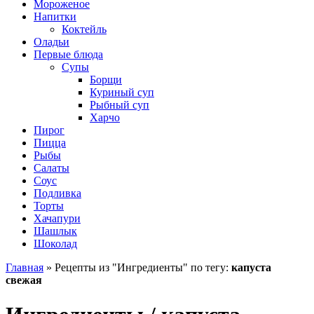
Мороженое
Напитки
Коктейль
Оладьи
Первые блюда
Супы
Борщи
Куриный суп
Рыбный суп
Харчо
Пирог
Пицца
Рыбы
Салаты
Соус
Подливка
Торты
Хачапури
Шашлык
Шоколад
Главная
»
Рецепты из "Ингредиенты" по тегу:
капуста
свежая