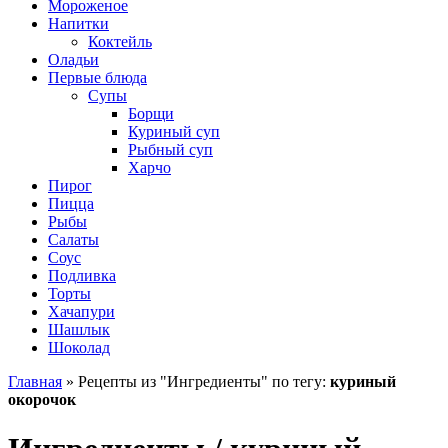
Мороженое
Напитки
Коктейль
Оладьи
Первые блюда
Супы
Борщи
Куриный суп
Рыбный суп
Харчо
Пирог
Пицца
Рыбы
Салаты
Соус
Подливка
Торты
Хачапури
Шашлык
Шоколад
Главная
»
Рецепты из "Ингредиенты" по тегу:
куриный
окорочок