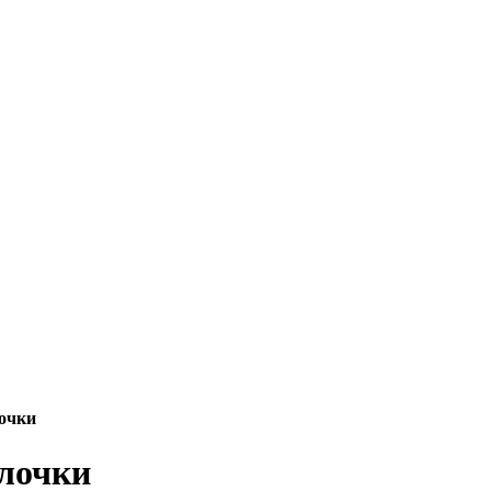
очки
алочки