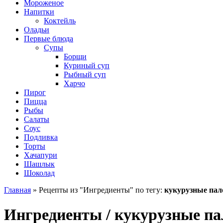
Мороженое
Напитки
Коктейль
Оладьи
Первые блюда
Супы
Борщи
Куриный суп
Рыбный суп
Харчо
Пирог
Пицца
Рыбы
Салаты
Соус
Подливка
Торты
Хачапури
Шашлык
Шоколад
Главная
»
Рецепты из "Ингредиенты" по тегу:
кукурузные пал
Ингредиенты / кукурузные п